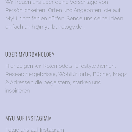
Wir freuen uns über deine Vorschläge von
Persönlichkeiten, Orten und Angeboten, die auf
S
MyU nicht fehlen dürfen. Sende uns deine Ideen
e
a
einfach an
hi@myurbanology.de
.
r
c
h
f
ÜBER MYURBANOLOGY
o
r
Hier zeigen wir Rolemodels, Lifestylethemen,
:
Researchergebnisse, Wohlfühlorte, Bücher, Magz
& Adressen die begeistern, stärken und
inspirieren.
MYU AUF INSTAGRAM
Folge uns auf Instagram