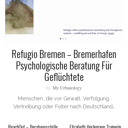
S
e
Refugio Bremen – Bremerhafen
a
Psychologische Beratung Für
r
c
Geflüchtete
h
f
o
by
My Urbanology
r
Menschen, die vor Gewalt, Verfolgung,
:
Vertreibung oder Folter nach Deutschland…
ReachOut – Beratungsstelle
Elizabeth Horlemann Trainerin