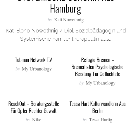
Hamburg
S
e
by
Kati Nowothnig
a
r
Kati Eloho Nowothnig / Dipl. Sozialpädagogin und
c
Systemische Familientherapeutin aus…
h
f
o
Tubman Network E.V
Refugio Bremen –
r
Bremerhafen Psychologische
by
My Urbanology
:
Beratung Für Geflüchtete
by
My Urbanology
ReachOut – Beratungsstelle
Tessa Hart Kulturwandlerin Aus
Für Opfer Rechter Gewalt
Berlin
by
Nike
by
Tessa Hartig