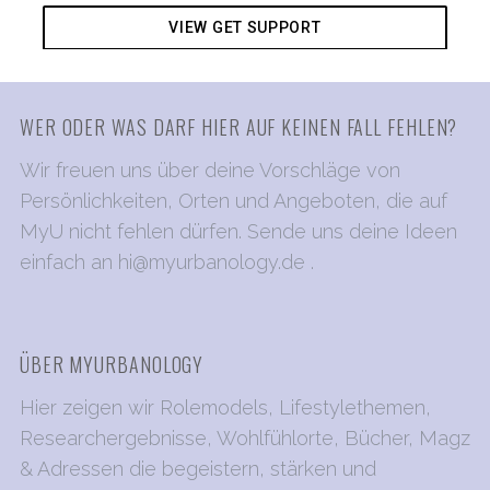
VIEW GET SUPPORT
WER ODER WAS DARF HIER AUF KEINEN FALL FEHLEN?
Wir freuen uns über deine Vorschläge von
Persönlichkeiten, Orten und Angeboten, die auf
MyU nicht fehlen dürfen. Sende uns deine Ideen
einfach an
hi@myurbanology.de
.
ÜBER MYURBANOLOGY
Hier zeigen wir Rolemodels, Lifestylethemen,
Researchergebnisse, Wohlfühlorte, Bücher, Magz
& Adressen die begeistern, stärken und