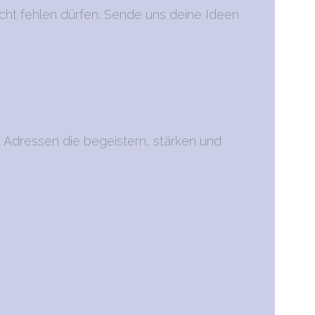
cht fehlen dürfen. Sende uns deine Ideen
 Adressen die begeistern, stärken und