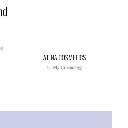
nd
us
ATINA COSMETICS
by
My Urbanology