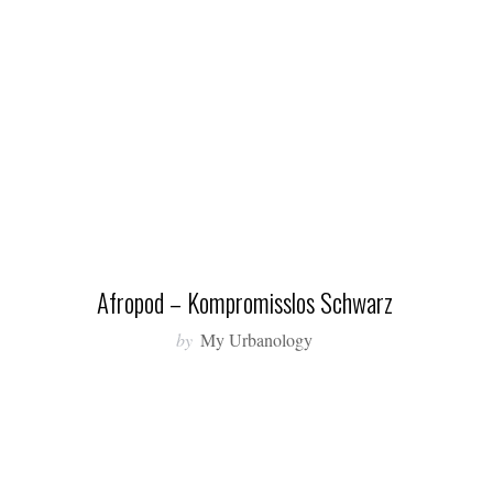
Afropod – Kompromisslos Schwarz
by
My Urbanology
S
e
a
r