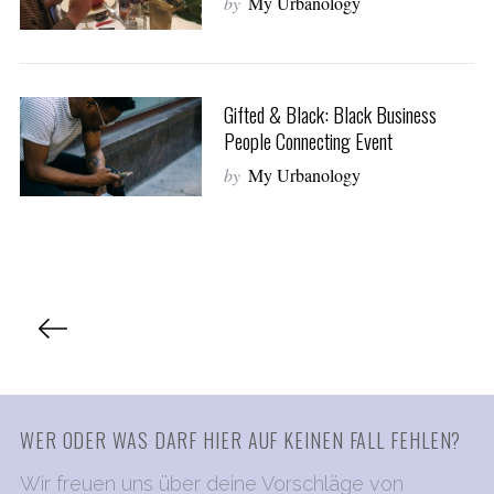
by
My Urbanology
Gifted & Black: Black Business
People Connecting Event
by
My Urbanology
S
e
a
S
r
e
c
h
i
f
t
o
e
WER ODER WAS DARF HIER AUF KEINEN FALL FEHLEN?
r
n
:
Wir freuen uns über deine Vorschläge von