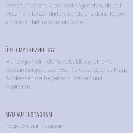
n
Persönlichkeiten, Orten und Angeboten, die auf
u
MyU nicht fehlen dürfen. Sende uns deine Ideen
m
einfach an
hi@myurbanology.de
.
m
e
r
ÜBER MYURBANOLOGY
i
e
Hier zeigen wir Rolemodels, Lifestylethemen,
r
Researchergebnisse, Wohlfühlorte, Bücher, Magz
u
& Adressen die begeistern, stärken und
n
inspirieren.
g
d
e
MYU AUF INSTAGRAM
r
B
Folge uns auf Instagram