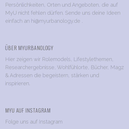
Persönlichkeiten, Orten und Angeboten, die auf
u
MyU nicht fehlen dürfen. Sende uns deine Ideen
m
einfach an
hi@myurbanology.de
.
m
e
r
ÜBER MYURBANOLOGY
i
e
Hier zeigen wir Rolemodels, Lifestylethemen,
r
Researchergebnisse, Wohlfühlorte, Bücher, Magz
u
& Adressen die begeistern, stärken und
n
inspirieren.
g
d
e
MYU AUF INSTAGRAM
r
B
Folge uns auf Instagram
e