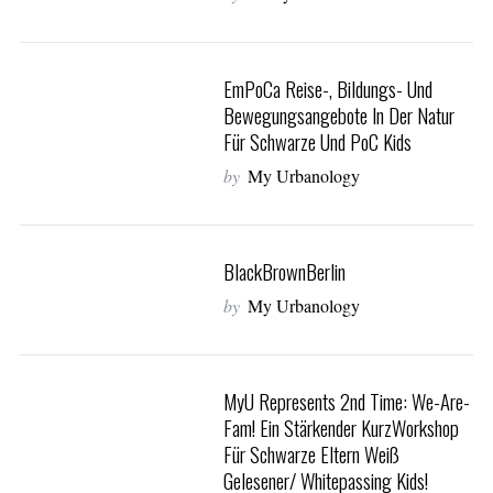
EmPoCa Reise-, Bildungs- Und
Bewegungsangebote In Der Natur
Für Schwarze Und PoC Kids
by
My Urbanology
BlackBrownBerlin
by
My Urbanology
MyU Represents 2nd Time: We-Are-
Fam! Ein Stärkender KurzWorkshop
Für Schwarze Eltern Weiß
S
Gelesener/ Whitepassing Kids!
e