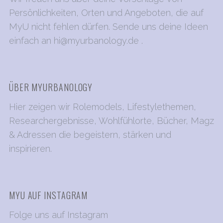
n
Persönlichkeiten, Orten und Angeboten, die auf
u
MyU nicht fehlen dürfen. Sende uns deine Ideen
m
einfach an
hi@myurbanology.de
.
m
e
r
ÜBER MYURBANOLOGY
i
e
Hier zeigen wir Rolemodels, Lifestylethemen,
r
Researchergebnisse, Wohlfühlorte, Bücher, Magz
u
& Adressen die begeistern, stärken und
n
inspirieren.
g
d
e
MYU AUF INSTAGRAM
r
B
Folge uns auf Instagram