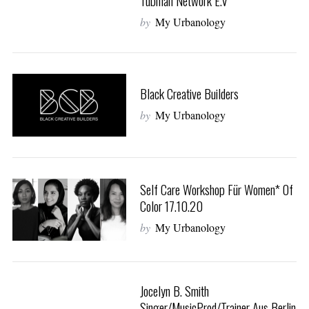
Tubman Network E.V
by
My Urbanology
Black Creative Builders
by
My Urbanology
Self Care Workshop Für Women* Of
Color 17.10.20
by
My Urbanology
S
Jocelyn B. Smith
e
Singer/MusicProd/Trainer Aus Berlin