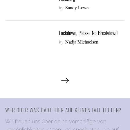
r
by
Sandy Lowe
c
h
f
Lockdown, Please No Breakdown!
o
r
by
Nadja Michaelsen
:
S
e
i
t
e
WER ODER WAS DARF HIER AUF KEINEN FALL FEHLEN?
n
Wir freuen uns über deine Vorschläge von
n
Persönlichkeiten, Orten und Angeboten, die auf