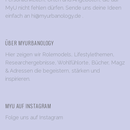
u
MyU nicht fehlen dürfen. Sende uns deine Ideen
m
einfach an
hi@myurbanology.de
.
m
e
r
ÜBER MYURBANOLOGY
i
e
Hier zeigen wir Rolemodels, Lifestylethemen,
r
Researchergebnisse, Wohlfühlorte, Bücher, Magz
u
& Adressen die begeistern, stärken und
n
inspirieren.
g
d
e
MYU AUF INSTAGRAM
r
B
Folge uns auf Instagram
e