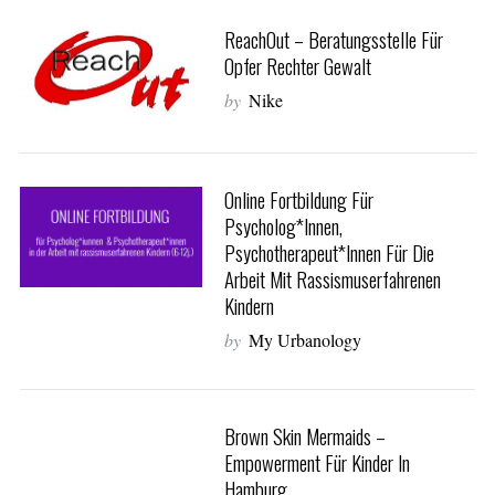
ReachOut – Beratungsstelle Für
Opfer Rechter Gewalt
by
Nike
Online Fortbildung Für
Psycholog*innen,
Psychotherapeut*innen Für Die
Arbeit Mit Rassismuserfahrenen
Kindern
by
My Urbanology
Brown Skin Mermaids –
S
Empowerment Für Kinder In
e
Hamburg
a