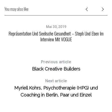
e
a
You may also like
r
c
h
Mai 30, 2019
f
Repräsentation Und Seelische Gesundheit – Steph Und Eben Im
On
o
Interview Mit VOGUE
r
:
Previous article
Black Creative Builders
Next article
Myriell Kohrs, Psychotherapie (HPG) und
Coaching in Berlin, Paar und Einzel