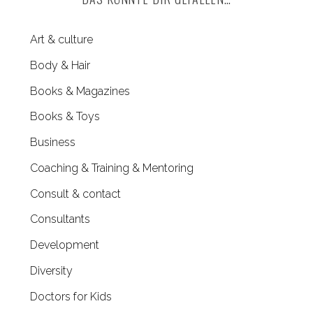
c
h
f
Art & culture
o
Body & Hair
r
Books & Magazines
:
Books & Toys
Business
Coaching & Training & Mentoring
Consult & contact
Consultants
Development
Diversity
Doctors for Kids