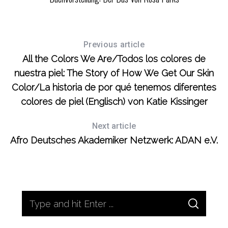
Previous article
All the Colors We Are/Todos los colores de
nuestra piel: The Story of How We Get Our Skin
Color/La historia de por qué tenemos diferentes
colores de piel (Englisch) von Katie Kissinger
Next article
Afro Deutsches Akademiker Netzwerk: ADAN e.V.
S
S
e
E
A
a
R