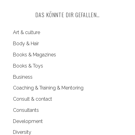
C
H
r
DAS KÖNNTE DIR GEFALLEN…
c
h
f
Art & culture
o
Body & Hair
r
Books & Magazines
:
S
Books & Toys
e
Business
a
r
Coaching & Training & Mentoring
c
Consult & contact
h
f
Consultants
o
r
Development
:
Diversity